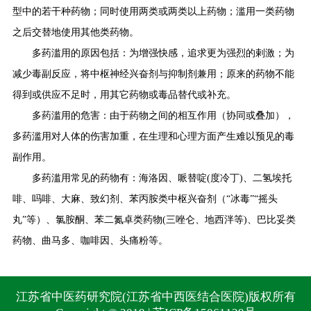
型中的若干种药物；同时使用两类或两类以上药物；滥用一类药物
之后交替地使用其他类药物。
多药滥用的原因包括：为增强快感，追求更为强烈的剌激；为
减少毒副反应，将中枢神经兴奋剂与抑制剂兼用；原来的药物不能
得到或供应不足时，用其它药物或毒品替代或补充。
多药滥用的危害：由于药物之间的相互作用（协同或叠加），
多药滥用对人体的伤害加重，在生理和心理方面产生难以预见的毒
副作用。
多药滥用常见的药物有：海洛因、哌替啶(度冷丁)、二氢埃托
啡、吗啡、大麻、致幻剂、苯丙胺类中枢兴奋剂（“冰毒”“摇头
丸”等）、氯胺酮、苯二氮卓类药物(三唑仑、地西泮等)、巴比妥类
药物、曲马多、咖啡因、头痛粉等。
江苏省中医药研究院(江苏省中西医结合医院)版权所有