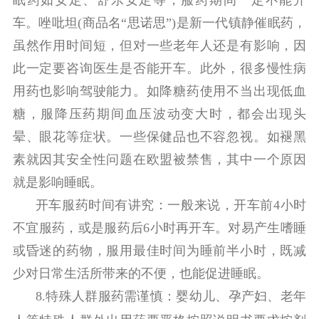
眠药如安定、舒乐安定等，服药期间一定不能开
车。唑吡坦(商品名“思诺思”)是新一代镇静催眠药，
虽然作用时间短，但对一些老年人还是有影响，因
此一定要咨询医生是否能开车。此外，很多慢性病
用药也影响驾驶能力。如降糖药使用不当出现低血
糖，服降压药期间血压波动变大时，都会出现头
晕、眼花等症状。一些保健品也不容忽视。如褪黑
素就因其安全性问题在欧盟被禁售，其中一个原因
就是影响睡眠。
开车服药时间有讲究：一般来说，开车前4小时
不宜服药，或是服药后6小时再开车。对易产生嗜睡
或昏迷的药物，服用最佳时间为睡前半小时，既减
少对日常生活所带来的不便，也能促进睡眠。
8.
特殊人群服药需谨慎：
婴幼儿、孕产妇、老年