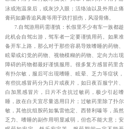
泳或泡温泉后，或灰沙入眼；活络油以及外用止痛
膏药如麝香追风膏等用于跌打损伤，风湿骨痛。
7.
自驾游用药需谨慎：
长假里不少有车一族都趁
此机会自驾出游，驾车者一定要谨慎用药。如果准
备开车上路，那么对于那些容易导致嗜睡的药物、
眩晕或幻觉的药物、视物模糊的药物、定向力出现
障碍的药物都最好谨慎服用。很多复方感冒药里含
有扑尔敏，服后可出现嗜睡、眩晕、乏力等症状，
有些抗感冒药分为日片或夜片，如日夜百服宁片、
白加黑感冒片，日片不含抗过敏药，极少引起嗜
睡，故在白天宜尽量选用日片；过敏药里除了扑尔
敏，其他抗组胺药如氯雷他定、西替利嗪等，虽然
乏力、嗜睡的副作用明显减弱，但也不能大意；安