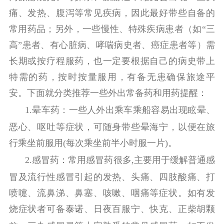
痛、发热、腹泻等常见疾病，因此最好带些自备的
常用药品；另外，一些慢性、特殊疾病患者（如“三
高”患者、有心脏病、哮喘病史者、癌症患者等）需
长期或按疗程服药，也一定要根据自己的病史带上
特需的药，按时按量服用，有备无患确保旅途平
安。下面就分类推荐一些外出常备药和用药提醒：
1.
晕车药：
一些人外出乘车乘船容易出现眩晕、
恶心、呕吐等症状，可随身带些晕海宁，以便在旅
行乘坐前服用
(
每次乘坐前半小时服一片
)
。
2.
感冒药：
常用感冒药很多,主要用于缓解普通感
冒及流行性感冒引起的发热、头痛、四肢酸痛、打
喷嚏、流鼻涕、鼻塞、咳嗽、咽痛等症状。如有发
烧症状者可备
泰诺
、日夜百服宁、快克、正柴胡颗