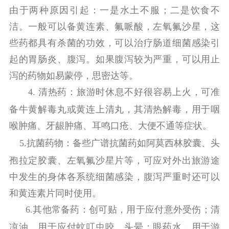
由于两种原因引起：一是水土不服；二是饮食不
洁。一般可以备黄连素、氟哌酸，左氧氟沙星，这
些药都具有杀菌的功效，可以治疗肠道细菌感染引
起的胃肠炎、腹泻。如果腹泻较为严重，可以用止
泻的药物如易蒙停，思密达等。
4.
清热药：
旅游时休息不好很容易上火，可准
备牛黄解毒丸或黄连上清丸，其清热解毒，用于咽
喉肿痛、牙龈肿痛、耳鸣口疮、大便不通等症状。
5.
抗菌药物：
备些广谱抗菌
药
如阿莫西林胶囊、头
孢拉定胶囊、左氧氟沙星片等，可应对外出旅游途
中发生的身体各系统细菌感染，腹泻严重时还可以
和黄连素片同时使用。
6.
其他常备药：
创可贴，用于应付意外受伤；清
凉油，用于应付蚊叮虫咬、头晕；眼
药
水，用于游