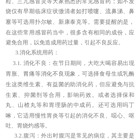
粒、三九感冒灵等大家熟悉的常见感冒药；如不发
烧仅有早期临床症状缴清者如
打喷嚏
、
流鼻涕
、
鼻
塞
等可选用扑尔敏、新康泰克等。需要提醒的是，
在这些常用感冒药当中，很多含有相同的成份，应
避免合用，以免造成用药过量，引起不良反应。
3.
消化系统用药：
3.1.
消化不良：
在节日期间，大吃大喝容易出现
胃胀、
胃痛
等
消化不良
现象，可选择食母生或乳酶
生这类维生素、有益菌的助消化
药
，但应避免与抗
生素、抑菌剂等合用，影响药效。或者选择保和
丸、山楂丸等和胃理肠的中成
药
。还可选用吗丁
啉，它适用慢性胃炎等引起的消化不良、噁心、呕
吐、胃烧灼感等。
3.2.
腹泻：
外出时腹泻是常见的病症，其主要是