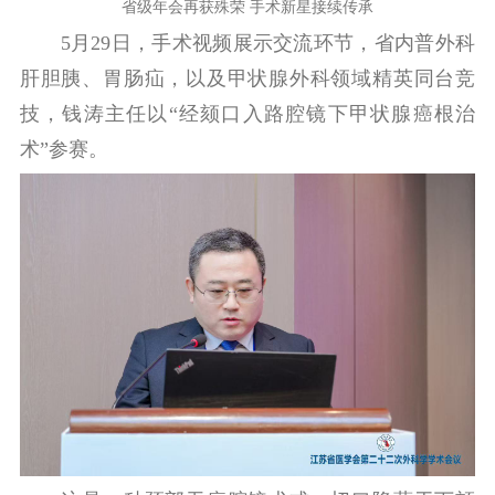
省级年会再获殊荣 手术新星接续传承
5月29日，手术视频展示交流环节，省内普外科
肝胆胰、胃肠疝，以及甲状腺外科领域精英同台竞
技，钱涛主任以“经颏口入路腔镜下甲状腺癌根治
术”参赛。