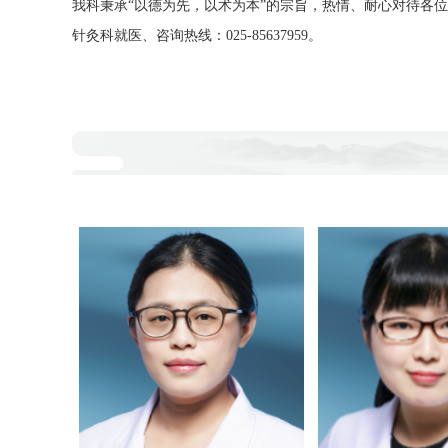
我科秉承“以德为先，以术为本”的宗旨，热情、耐心对待各
针灸科就医、咨询热线：025-85637959。