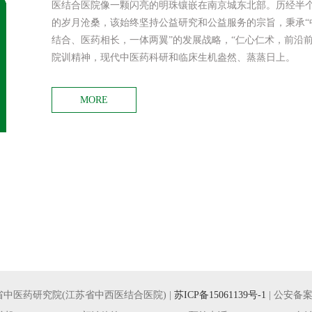
医结合医院像一颗闪亮的明珠镶嵌在南京城东北部。历经半
的岁月沧桑，该始终坚持公益研究和公益服务的宗旨，秉承“
结合、医药相长，一体两翼”的发展战略，“仁心仁术，前沿前
院训精神，现代中医药科研和临床生机盎然、蒸蒸日上。
MORE
权所有：江苏省中医药研究院(江苏省中西医结合医院) |
苏ICP备15061139号-1
| 公安备案号