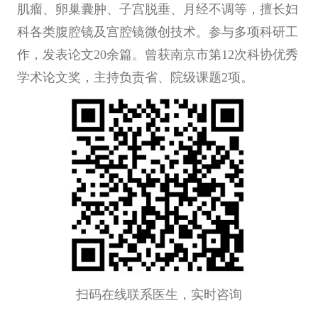
肌瘤、卵巢囊肿、子宫脱垂、月经不调等，擅长妇
科各类腹腔镜及宫腔镜微创技术。参与多项科研工
作，发表论文20余篇。曾获南京市第12次科协优秀
学术论文奖，主持负责省、院级课题2项。
扫码在线联系医生，实时咨询