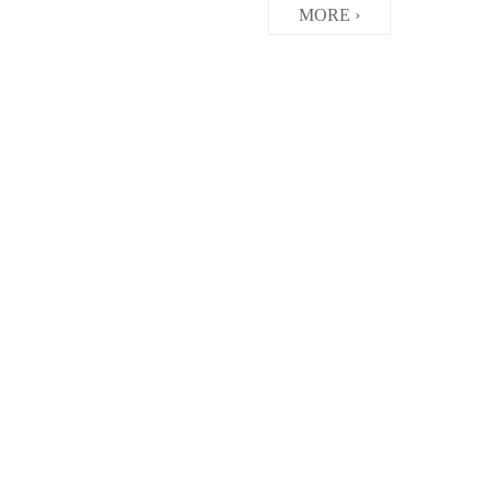
MORE ›
省中医药研究院（省中西医结合医院） 学习贯彻习近平新时代中国特色社会主义思想主题教育第一次集中学习研讨
MORE ›